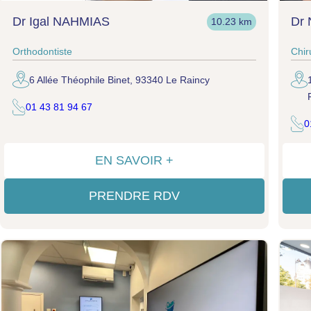
Dr Igal NAHMIAS
Dr 
10.23 km
Orthodontiste
Chir
6 Allée Théophile Binet, 93340 Le Raincy
01 43 81 94 67
0
EN SAVOIR +
PRENDRE RDV