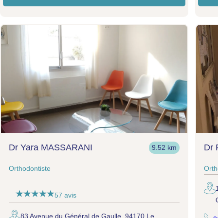
Dr Yara MASSARANI
Dr
9.52 km
Orthodontiste
Orth
57 avis
83 Avenue du Général de Gaulle, 94170 Le