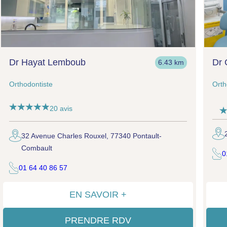
Dr Hayat Lemboub
Dr
6.43 km
Orthodontiste
Orth
20 avis
32 Avenue Charles Rouxel, 77340 Pontault-
Combault
0
01 64 40 86 57
EN SAVOIR +
PRENDRE RDV