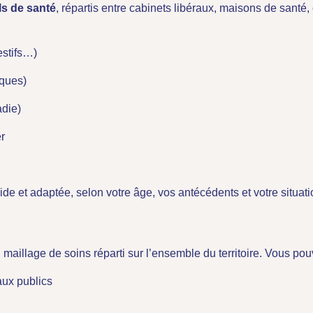
ls de santé
, répartis entre cabinets libéraux, maisons de santé
estifs…)
iques)
adie)
er
e et adaptée, selon votre âge, vos antécédents et votre situati
 maillage de soins réparti sur l’ensemble du territoire. Vous po
aux publics