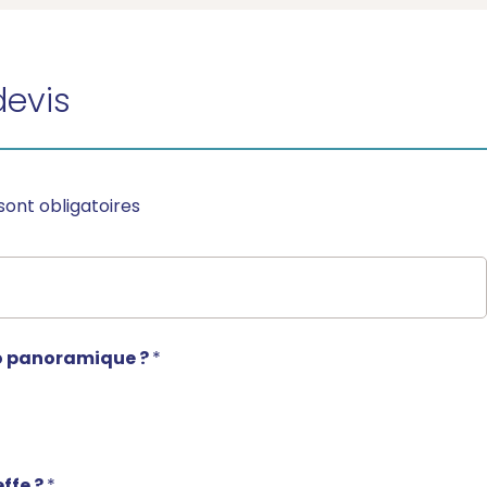
evis
sont obligatoires
o panoramique ?
*
ffe ?
*