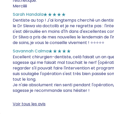
l'esthétique.
Merciiiii
Sarah Handala
★★★★★
Dentiste au top ! J'ai longtemps cherché un dentis
le Dr Slewa via doctolib et je ne regrette pas : l'i
s'est déroulée en moins d'1h dans d'excellentes co
Dr Sliwa a pris de mes nouvelles le lendemain de l'
de soins, je vous le conseille vivement ! ⭐⭐⭐⭐⭐
Savannah Calma
★★★★★
Excellent chirurgien-dentiste, celà faisait un an q
sagesse qui me faisait mal touchait le nerf (opérat
regarder s'il pouvait faire l'intervention et progr
suis soulagée l'opération s'est très bien passée s
tout le long.
Je n'aie absolument rien senti pendant l'opération,
sagesse je recommande sans hésiter !
Voir tous les avis