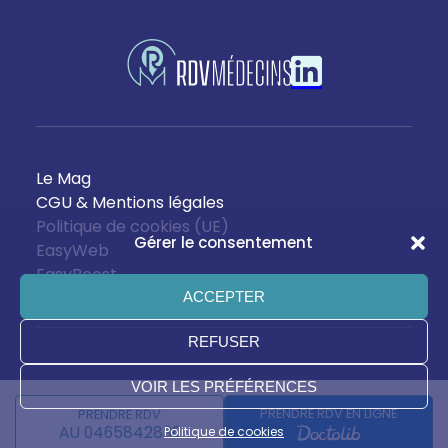
Le Mag
CGU & Mentions légales
Politique de cookies (UE)
Gérer le consentement
EasyWeb
EasyBoost
ACCEPTER
REFUSER
VOIR LES PRÉFÉRENCES
Copyright ©2026 EasyDentist, 30 av de la Grande Begude,
13770 Venelles
Tél 04.65.84.29.31
-
LC Création
PRENDRE RDV EN LIGNE
PRENDRE RDV
AU 0465842836
Politique de cookies