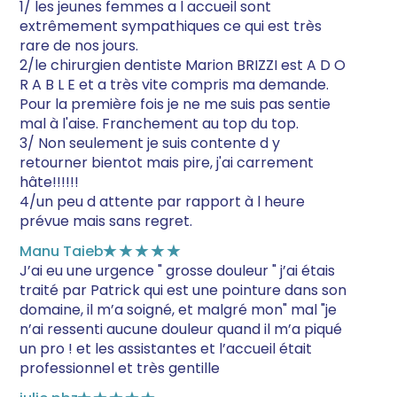
1/ les jeunes femmes a l accueil sont
extrêmement sympathiques ce qui est très
rare de nos jours.
2/le chirurgien dentiste Marion BRIZZI est A D O
R A B L E et a très vite compris ma demande.
Pour la première fois je ne me suis pas sentie
mal à l'aise. Franchement au top du top.
3/ Non seulement je suis contente d y
retourner bientot mais pire, j'ai carrement
hâte!!!!!!
4/un peu d attente par rapport à l heure
prévue mais sans regret.
Manu Taieb
★★★★★
J’ai eu une urgence " grosse douleur " j’ai étais
traité par Patrick qui est une pointure dans son
domaine, il m’a soigné, et malgré mon" mal "je
n’ai ressenti aucune douleur quand il m’a piqué
un pro ! et les assistantes et l’accueil était
professionnel et très gentille