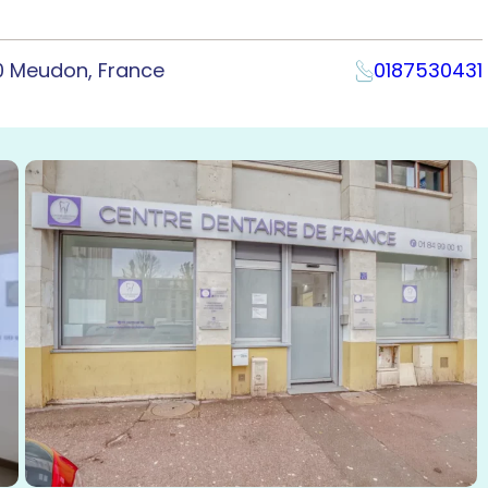
0 Meudon, France
0187530431