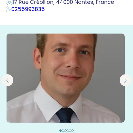
17 Rue Crébillon, 44000 Nantes, France
0255993835