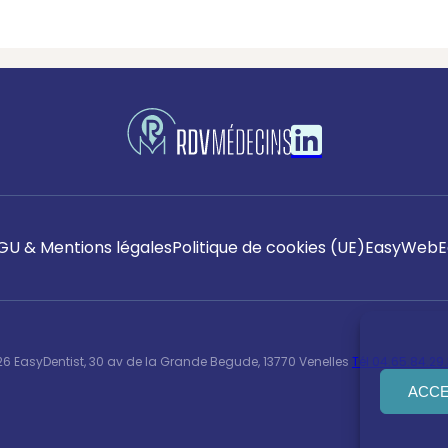
GU & Mentions légales
Politique de cookies (UE)
EasyWeb
E
6 EasyDentist, 30 av de la Grande Begude, 13770 Venelles
Tél 04.65.84.29.
ACC