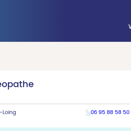
éopathe
-Loing
06 95 88 58 50