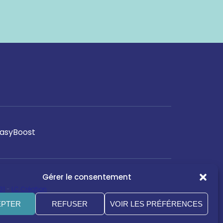
asyBoost
Gérer le consentement
31
-
LC Création
EPTER
REFUSER
VOIR LES PRÉFÉRENCES