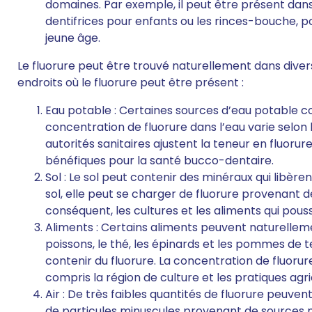
domaines. Par exemple, il peut être présent dans 
dentifrices pour enfants ou les rinces-bouche, po
jeune âge.
Le fluorure peut être trouvé naturellement dans diver
endroits où le fluorure peut être présent :
Eau potable : Certaines sources d’eau potable c
concentration de fluorure dans l’eau varie selon 
autorités sanitaires ajustent la teneur en fluoru
bénéfiques pour la santé bucco-dentaire.
Sol : Le sol peut contenir des minéraux qui libère
sol, elle peut se charger de fluorure provenant 
conséquent, les cultures et les aliments qui pous
Aliments : Certains aliments peuvent naturellemen
poissons, le thé, les épinards et les pommes de 
contenir du fluorure. La concentration de fluorur
compris la région de culture et les pratiques agri
Air : De très faibles quantités de fluorure peuve
de particules minuscules provenant de sources na