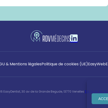
GU & Mentions légales
Politique de cookies (UE)
EasyWeb
E
6 EasyDentist, 30 av de la Grande Begude, 13770 Venelles
Tél 04.65.84.29.
ACC