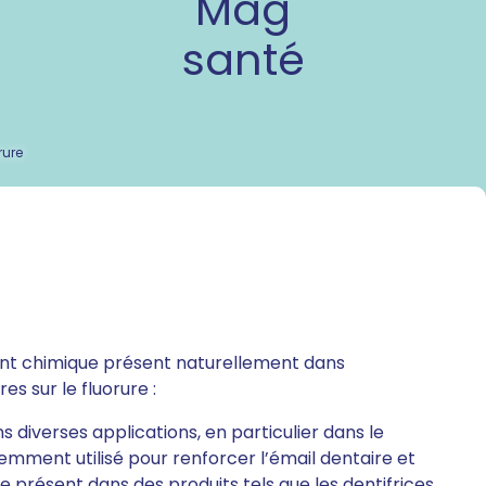
Mag
santé
rure
ément chimique présent naturellement dans
s sur le fluorure :
ans diverses applications, en particulier dans le
emment utilisé pour renforcer l’émail dentaire et
re présent dans des produits tels que les dentifrices,