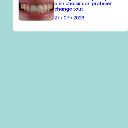
bien choisir son praticien
change tout
27 • 07 • 2026